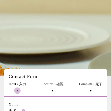
Contact Form
Input / 入力
Confirm / 確認
Complete / 完了
Name
氏名
※