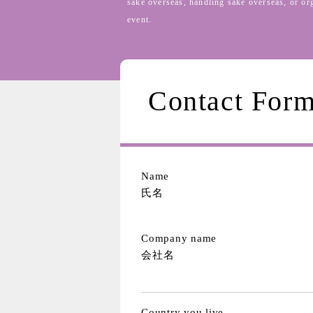
sake overseas, handling sake overseas, or or
event.
Contact For
Name
氏名
Company name
会社名
Country you live