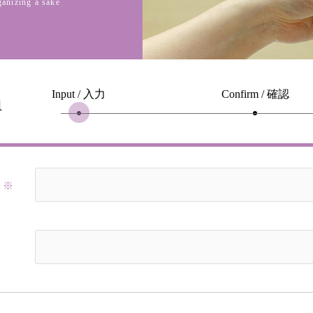
ganizing a sake
m
Input / 入力
Confirm / 確認
※